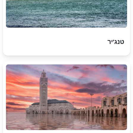
טנג'יר