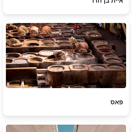
איית בן חדו
פאס