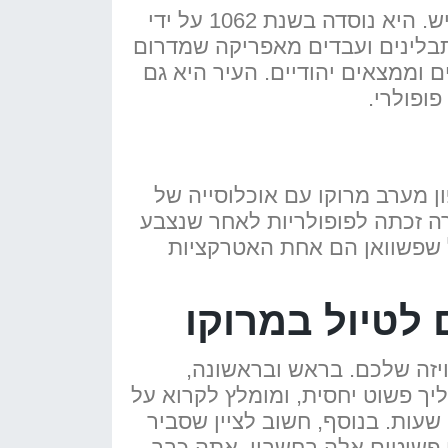
מרקש היא עוד אחת מהערים הגדולות של מרוקו עם אוכלוסייה של למעלה ממיליון איש. היא נוסדה בשנת 1062 על ידי
תבלינים ועבדים מאפריקה שמדרום
ם וממצאים יהודיים. העיר היא גם
ופולרי.
ן מערב מרוקו עם אוכלוסייה של
רטוגזיות. העיירה זכתה לפופולריות לאחר שנצבע
. כיום, הבניינים הכחולים של שפשוואן הם אחת האטרקציות
לטיול במרוקו
יזה שלכם. בראש ובראשונה,
ך פשוט יחסית, ומומלץ לקרוא על
. לאחר הגשת בקשתך, ממשלת מרוקו תנפיק לך ויזה תוך 72 שעות. בנוסף, חשוב לציין שסביר
 ל. עם כמה צעדים פשוטים אלה בחשבון, אתה כבר