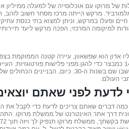
אלמורביד. מרקש הייתה מרכז מסחר חשוב לזהב, 
חיים ופעלו במרקש, וניתן למצוא בתי כנסת עתיקי
דות למיקומה המרכזי, הפכה מרקש ליעד תיירותי פ
יו אדון הוא שפשאוון, עיירה קטנה הממוקמת בצפו
כ-30,000 איש. הוא נוסד בשנת 1471 כמבצר כדי להגן מפני פלישות פו
בכחול על ידי פליטים יהודים שהתיישבו שם בשנות ה-30
בי העולם.
לדעת לפני שאתם יוצאים 
 כמה דברים שאתם צריכים לדעת כדי לקבל את הו
נית דרך אתר האינטרנט של ממשלת מרוקו. התהלי
להניח שמדריך הויזה למרוקו ב-visa.net יעזור מאוד בהכנות לטיול.