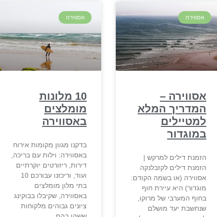
אסווירה
אסווירה
אסווירה –
10 מלונות
המדריך המלא
מומלצים
למטיילים
באסווירה
במוגדור
בדקנו מגוון מקומות אירוח
באסווירה: וילות עם בריכה,
הזמנת דילים למרקש |
דירות, ריזורטים יוקרתיים
הזמנת דילים לקזבלנקה
ועוד, וריכזנו עבורכם 10
אסווירה (או בשמה הקודם:
בתי מלון מומלצים
מוגדור) היא עיירת חוף
באסווירה, שקיבלו בבוקינג
בחוף המערבי של מרוקו,
ציונים גבוהים מלקוחות
שנחשבת יעד מושלם
ששהו בהם.