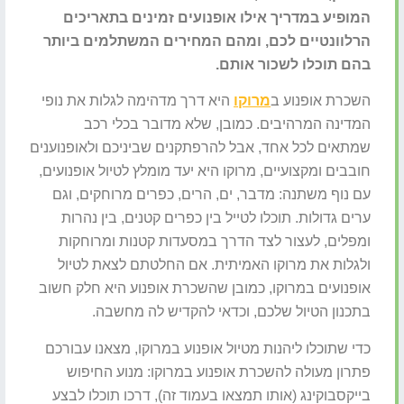
המופיע במדריך אילו אופנועים זמינים בתאריכים
הרלוונטיים לכם, ומהם המחירים המשתלמים ביותר
בהם תוכלו לשכור אותם.
השכרת אופנוע ב
מרוקו
היא דרך מדהימה לגלות את נופי
המדינה המרהיבים. כמובן, שלא מדובר בכלי רכב
שמתאים לכל אחד, אבל להרפתקנים שביניכם ולאופנוענים
חובבים ומקצועיים, מרוקו היא יעד מומלץ לטיול אופנועים,
עם נוף משתנה: מדבר, ים, הרים, כפרים מרוחקים, וגם
ערים גדולות. תוכלו לטייל בין כפרים קטנים, בין נהרות
ומפלים, לעצור לצד הדרך במסעדות קטנות ומרוחקות
ולגלות את מרוקו האמיתית. אם החלטתם לצאת לטיול
אופנועים במרוקו, כמובן שהשכרת אופנוע היא חלק חשוב
בתכנון הטיול שלכם, וכדאי להקדיש לה מחשבה.
כדי שתוכלו ליהנות מטיול אופנוע במרוקו, מצאנו עבורכם
פתרון מעולה להשכרת אופנוע במרוקו: מנוע החיפוש
בייקסבוקינג (אותו תמצאו בעמוד זה), דרכו תוכלו לבצע