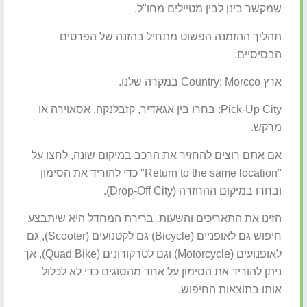
שמקשר בינן לבין מטיילים מחו"ל.
תהליך ההזמנה הפשוט מתחיל בהזנה של הפרטים
הבסיסיים:
ארץ Country: Morcco במקרה שלנו.
Pick-Up City: בחרו בין אגאדיר, קזבלנקה, אסאוירה או
מרקש.
אם אתם רוצים להחזיר את הרכב במיקום שונה, לחצו על
"Return to the same location" כדי להוריד את הסימון
ובחרו במיקום ההחזרה (Drop-Off City).
הזינו את התאריכים והשעות. ברירת המחדל היא שיתבצע
חיפוש גם לאופניים (Bicycle) גם לקטנועים (Scooter), גם
לאופנועים (Motorcycle) וגם לטרקורונים (Quad Bike), אך
ניתן להוריד את הסימון על אחד מהסוגים כדי לא לכלול
אותו בתוצאות החיפוש.