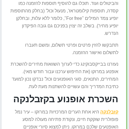
והביטולים ועוד. תוכלו גם להוסיף תוספות להזמנה כמו
קסדה, תוספות קילומטראז', מנעול וכול' (בחלק מהתוספות
יופיע צמד המילים "For free", כלומר ללא עלות, ובחלקן
יופיע מחיר). בשלב זה יצוין בפניכם גם גובה הפיקדון
הנדרש.
תתבקשו להזין פרטים ופרטי תשלום, ומשם תעברו
לתשלום ואישור ההזמנה.
נעזרנו בבייקסבוקינג כדי לערוך השוואות מחירים להשכרת
אופנוע במרוקו (את החיפוש ערכנו עבור חודש מאי).
המחירים, התנאים, סוגי האופנועים וכול' נבדקו נכון למועד
כתיבת המדריך והם עשויים להשתנות מעת לעת.
השכרת אופנוע בקזבלנקה
קזבלנקה
היא אחת הערים המרכזיות במרוקו – עיר נמל
פופולרית שוקקת חיים, ונקודת פתיחה מעולה למסע
האופנועים שלכם במרוקו. ניתן למצוא סיורי אופניים