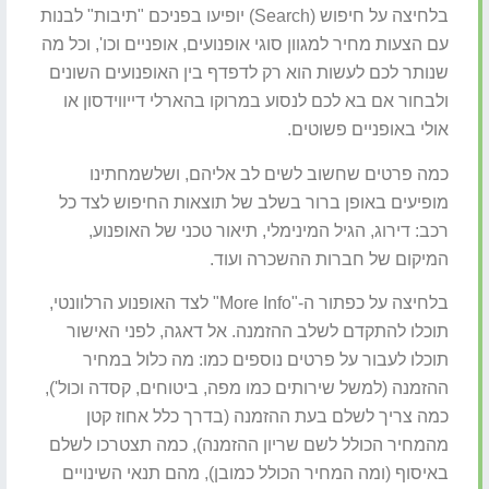
בלחיצה על חיפוש (Search) יופיעו בפניכם "תיבות" לבנות
עם הצעות מחיר למגוון סוגי אופנועים, אופניים וכו', וכל מה
שנותר לכם לעשות הוא רק לדפדף בין האופנועים השונים
ולבחור אם בא לכם לנסוע במרוקו בהארלי דייווידסון או
אולי באופניים פשוטים.
כמה פרטים שחשוב לשים לב אליהם, ושלשמחתינו
מופיעים באופן ברור בשלב של תוצאות החיפוש לצד כל
רכב: דירוג, הגיל המינימלי, תיאור טכני של האופנוע,
המיקום של חברות ההשכרה ועוד.
בלחיצה על כפתור ה-"More Info" לצד האופנוע הרלוונטי,
תוכלו להתקדם לשלב ההזמנה. אל דאגה, לפני האישור
תוכלו לעבור על פרטים נוספים כמו: מה כלול במחיר
ההזמנה (למשל שירותים כמו מפה, ביטוחים, קסדה וכול'),
כמה צריך לשלם בעת ההזמנה (בדרך כלל אחוז קטן
מהמחיר הכולל לשם שריון ההזמנה), כמה תצטרכו לשלם
באיסוף (ומה המחיר הכולל כמובן), מהם תנאי השינויים